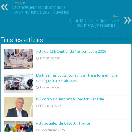
Previous
Vacances Jeunes : inscriptions
Hiver/Printemps 2021 ouvertes
Next
Saint-Malo : dès que le vent
soufflera, j’y repartira…
Tous les articles
Actu du CSE Central du 1er semestre 2026
1 semaine ago
Maîtriser les coûts, consolider, transformer : une
stratégie à trois vitesses
1 semaine ago
L’ITW: trois questions à Frédéric Labadie
16 janvier 2026
Actu sociales du CSEC Air France
5 décembre 2025