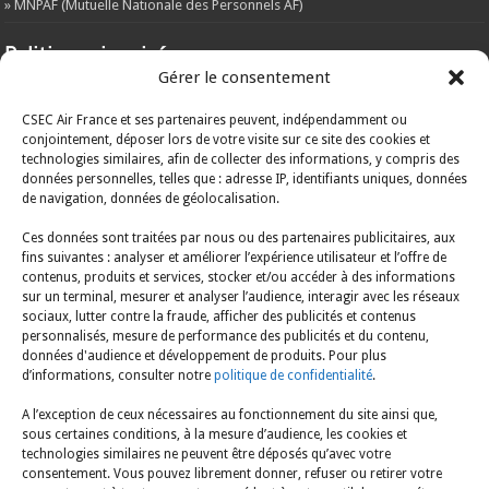
» MNPAF (Mutuelle Nationale des Personnels AF)
Politique vie privée
Gérer le consentement
L’objet de la présente politique est d’informer les visiteurs du site web –
csecaf.fr – de la manière dont les données sont récoltées et traitées par le
CSEC Air France et ses partenaires peuvent, indépendamment ou
responsable du traitement.
A
consulter ICI
conjointement, déposer lors de votre visite sur ce site des cookies et
technologies similaires, afin de collecter des informations, y compris des
ARCHIVES
données personnelles, telles que : adresse IP, identifiants uniques, données
de navigation, données de géolocalisation.
ARCHIVES
Ces données sont traitées par nous ou des partenaires publicitaires, aux
fins suivantes : analyser et améliorer l’expérience utilisateur et l’offre de
contenus, produits et services, stocker et/ou accéder à des informations
Mentions légales
sur un terminal, mesurer et analyser l’audience, interagir avec les réseaux
sociaux, lutter contre la fraude, afficher des publicités et contenus
A consulter ICI
personnalisés, mesure de performance des publicités et du contenu,
données d'audience et développement de produits. Pour plus
d’informations, consulter notre
politique de confidentialité
.
Politique en matière de cookies
A l’exception de ceux nécessaires au fonctionnement du site ainsi que,
A consulter ICI
sous certaines conditions, à la mesure d’audience, les cookies et
technologies similaires ne peuvent être déposés qu’avec votre
consentement. Vous pouvez librement donner, refuser ou retirer votre