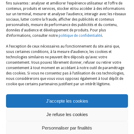
fins suivantes : analyser et améliorer l’expérience utilisateur et l’offre de
contenus, produits et services, stocker et/ou accéder à des informations
Mentions légales
sur un terminal, mesurer et analyser l’audience, interagir avec les réseaux
sociaux, lutter contre la fraude, afficher des publicités et contenus
A consulter ICI
personnalisés, mesure de performance des publicités et du contenu,
données d'audience et développement de produits. Pour plus
d’informations, consulter notre
politique de confidentialité
.
Politique en matière de cookies
A l’exception de ceux nécessaires au fonctionnement du site ainsi que,
A consulter ICI
sous certaines conditions, à la mesure d’audience, les cookies et
technologies similaires ne peuvent être déposés qu’avec votre
consentement. Vous pouvez librement donner, refuser ou retirer votre
consentement à tout moment en accédant à notre outil de paramétrage
des cookies. Si vous ne consentez pas à l’utilisation de ces technologies,
nous considérerons que vous vous opposez également à tout dépôt de
COMITÉ SOCIAL ET ÉCONOMIQUE CENTRAL D'AIR FRANCE
cookie que certains partenaires justifient par un intérêt légitime.
45, rue de Paris, bâtiment Pégase 3e étage - Ailes EST & SUD - CS 12691 -
95725 Roissy Ch. de Gaulle cedex
Licence IM 095 12 0012 auprès d'ATOUT FRANCE : 79/81, rue de Clichy 75009
J’accepte les cookies
Paris - SIREN : 77574 0822 00447 - APE 9420Z - RC N° 138764/F auprès de la
SMACL
Je refuse les cookies
Garantie Financière FMS UNAT : 8, rue César Franck – 75015 PARIS / Membre
du réseau UNAT - TOUS DROITS RÉSERVÉS - COPYRIGHT © CSEC Air France -
Personnaliser par finalités
2026 - / Direction Digital Marketing & Communication / Photos : Fotolia -