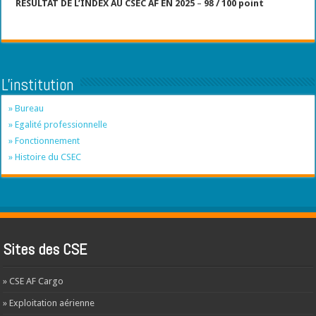
RÉSULTAT DE L’INDEX AU CSEC AF EN 2025
–
98 / 100 point
L'institution
» Bureau
» Egalité professionnelle
» Fonctionnement
» Histoire du CSEC
Sites des CSE
» CSE AF Cargo
» Exploitation aérienne