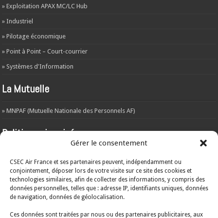
» Exploitation APAX MC/LC Hub
» Industriel
» Pilotage économique
» Point à Point – Court-courrier
» Systèmes d'Information
La Mutuelle
» MNPAF (Mutuelle Nationale des Personnels AF)
Politique vie privée
Gérer le consentement
L’objet de la présente politique est d’informer les visiteurs du site web –
csecaf.fr – de la manière dont les données sont récoltées et traitées par le
CSEC Air France et ses partenaires peuvent, indépendamment ou
responsable du traitement.
A
consulter ICI
conjointement, déposer lors de votre visite sur ce site des cookies et
technologies similaires, afin de collecter des informations, y compris des
ARCHIVES
données personnelles, telles que : adresse IP, identifiants uniques, données
de navigation, données de géolocalisation.
ARCHIVES
Ces données sont traitées par nous ou des partenaires publicitaires, aux