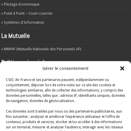
» Pilotage économique
» Point à Point – Court-courrier
» Systèmes d'Information
La Mutuelle
» MNPAF (Mutuelle Nationale des Personnels AF)
Politique vie privée
Gérer le consentement
L’objet de la présente politique est d’informer les visiteurs du site web –
csecaf.fr – de la manière dont les données sont récoltées et traitées par le
CSEC Air France et ses partenaires peuvent, indépendamment ou
responsable du traitement.
A
consulter ICI
conjointement, déposer lors de votre visite sur ce site des cookies et
technologies similaires, afin de collecter des informations, y compris des
ARCHIVES
données personnelles, telles que : adresse IP, identifiants uniques, données
de navigation, données de géolocalisation.
ARCHIVES
Ces données sont traitées par nous ou des partenaires publicitaires, aux
fins suivantes : analyser et améliorer l’expérience utilisateur et l’offre de
contenus, produits et services, stocker et/ou accéder à des informations
Mentions légales
sur un terminal, mesurer et analyser l’audience, interagir avec les réseaux