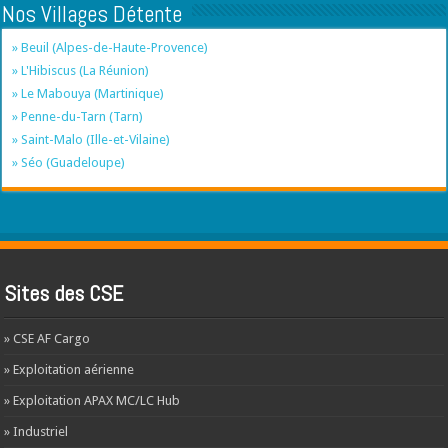
Nos Villages Détente
» Beuil (Alpes-de-Haute-Provence)
» L'Hibiscus (La Réunion)
» Le Mabouya (Martinique)
» Penne-du-Tarn (Tarn)
» Saint-Malo (Ille-et-Vilaine)
» Séo (Guadeloupe)
Sites des CSE
» CSE AF Cargo
» Exploitation aérienne
» Exploitation APAX MC/LC Hub
» Industriel