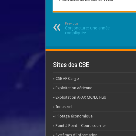
Previous
Conjoncture: une année
compliquée
Sites des CSE
» CSE AF Cargo
» Exploitation aérienne
» Exploitation APAX MC/LC Hub
» Industriel
» Pilotage économique
» Point à Point – Court-courrier
» Systèmes d'Information