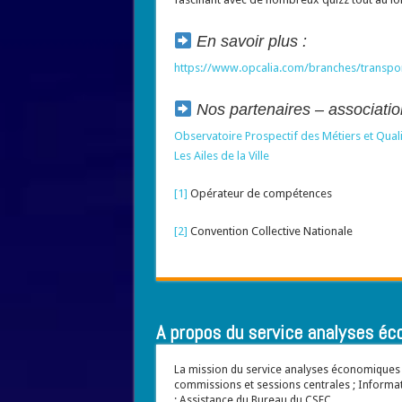
En savoir plus :
https://www.opcalia.com/branches/transpor
Nos partenaires – associatio
Observatoire Prospectif des Métiers et Qualif
Les Ailes de la Ville
[1]
Opérateur de compétences
[2]
Convention Collective Nationale
A propos du service analyses éc
La mission du service analyses économiques e
commissions et sessions centrales ; Informat
; Assistance du Bureau du CSEC.