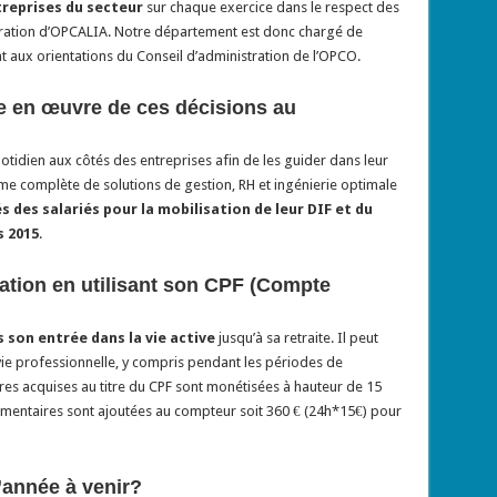
treprises du secteur
sur chaque exercice dans le respect des
stration d’OPCALIA. Notre département est donc chargé de
aux orientations du Conseil d’administration de l’OPCO.
e en œuvre de ces décisions au
idien aux côtés des entreprises afin de les guider dans leur
e complète de solutions de gestion, RH et ingénierie optimale
s des salariés pour la mobilisation de leur DIF et du
 2015
.
ation en utilisant son CPF (Compte
 son entrée dans la vie active
jusqu’à sa retraite. Il peut
vie professionnelle, y compris pendant les périodes de
res acquises au titre du CPF sont monétisées à hauteur de 15
émentaires sont ajoutées au compteur soit 360 € (24h*15€) pour
année à venir?