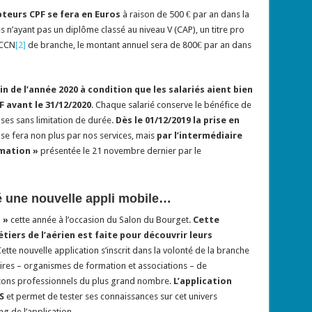
teurs CPF se fera en Euros
à raison de 500 € par an dans la
és n’ayant pas un diplôme classé au niveau V (CAP), un titre pro
 CCN
[2]
de branche, le montant annuel sera de 800€ par an dans
fin de l’année 2020 à condition que les salariés aient bien
F avant le 31/12/2020
. Chaque salarié conserve le bénéfice de
es sans limitation de durée.
Dès le 01/12/2019 la prise en
,
se fera non plus par nos services, mais
par l’intermédiaire
mation »
présentée le 21 novembre dernier par le
 une nouvelle appli mobile…
 »
cette année à l’occasion du Salon du Bourget.
Cette
iers de l’aérien est faite pour découvrir leurs
 Cette nouvelle application s’inscrit dans la volonté de la branche
aires – organismes de formation et associations – de
rizons professionnels du plus grand nombre.
L’application
S
et permet de tester ses connaissances sur cet univers
g de l’application.