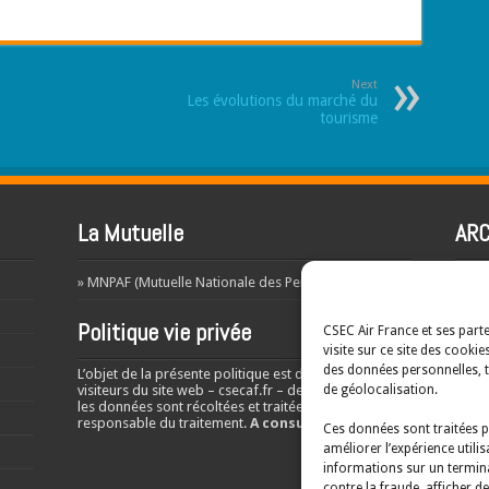
Next
Les évolutions du marché du
tourisme
La Mutuelle
ARC
ARCH
» MNPAF (Mutuelle Nationale des Personnels AF)
Politique vie privée
CSEC Air France et ses par
Men
visite sur ce site des cooki
des données personnelles, t
L’objet de la présente politique est d’informer les
A co
de géolocalisation.
visiteurs du site web – csecaf.fr – de la manière dont
les données sont récoltées et traitées par le
responsable du traitement.
A
consulter ICI
Ces données sont traitées pa
Pol
améliorer l’expérience utilis
informations sur un terminal
A co
contre la fraude, afficher 