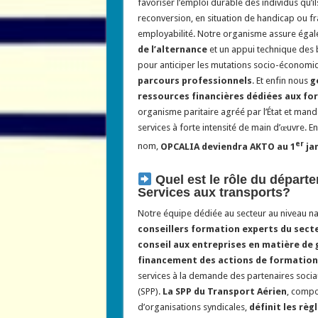
favoriser l’emploi durable des individus qu’ils
reconversion, en situation de handicap ou fr
employabilité. Notre organisme assure éga
de l’alternance
et un appui technique des 
pour anticiper les mutations socio-économi
parcours professionnels
. Et enfin nous
g
ressources financières dédiées aux fo
organisme paritaire agréé par l’État et man
services à forte intensité de main d’œuvre.
er
nom,
OPCALIA deviendra AKTO au 1
jan
Quel est le rôle du départ
Services aux transports?
Notre équipe dédiée au secteur au niveau na
conseillers formation experts du sect
conseil aux entreprises en matière de 
financement des actions de formation 
services à la demande des partenaires sociau
(SPP).
La SPP du Transport Aérien
, compo
d’organisations syndicales,
définit les règ