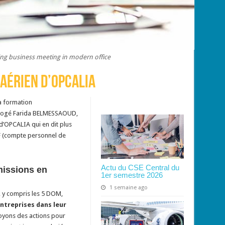
ng business meeting in modern office
 aérien d’OPCALIA
Related Articles
a formation
errogé Farida BELMESSAOUD,
d’OPCALIA qui en dit plus
PF (compte personnel de
Actu du CSE Central du
missions en
1er semestre 2026
1 semaine ago
l, y compris les 5 DOM,
ntreprises dans leur
oyons des actions pour