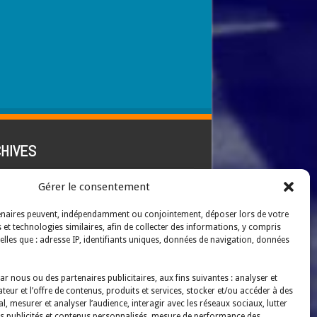
HIVES
IVES
Gérer le consentement
tenaires peuvent, indépendamment ou conjointement, déposer lors de votre
tions légales
es et technologies similaires, afin de collecter des informations, y compris
elles que : adresse IP, identifiants uniques, données de navigation, données
nsulter ICI
r nous ou des partenaires publicitaires, aux fins suivantes : analyser et
itique en matière de cookies
ateur et l’offre de contenus, produits et services, stocker et/ou accéder à des
, mesurer et analyser l’audience, interagir avec les réseaux sociaux, lutter
nsulter ICI
des publicités et contenus personnalisés, mesure de performance des