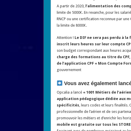
A partir de 2020,
l’alimentation des comp
limite de 5000€. En revanche, pour les salari
RNCP ou une certification reconnue par une
la limite de 8000€.
Attention !
Le DIF ne sera pas perdu à la 
inscrit leurs heures sur leur compte CP
son budget correspondant aux heures acquis
charge des formations au titre du CPF
de l’application CPF « Mon Compte For
gouvernement
Vous avez également lancé
Opcalia a lancé
« 1001 Métiers de l’aérien
application pédagogique dédiée aux mét
spécificités
, leurs codes et leurs finalités.
professionnelle de l’aérien et de ses parten
promouvoir les métiers et d’enrichir les ho
mobile est gratuite sur tous les STORE
fascinant avec de nombreux quizz tout au lon