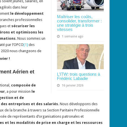
 soient jeunes, salariés, en
agilisés dans leur
lement
le développement
Maîtriser les coûts,
branches professionnelles
consolider, transformer :
une stratégie à trois
ques et
sécuriser les
vitesses
érons et optimisons les
1 semaine ago
rmations
. Nous sommes un
daté par l’OPCO
[1]
des
 En 2020 nous changeons de
vier !
ement Aérien et
L’ITW: trois questions à
Frédéric Labadie
tional,
composée de
16 janvier 2026
eur
, a pour mission
le
gestion et de
des entreprises et des salariés
. Nous développons des
x de la branche à travers sa Section Paritaire Professionnelle
sée de représentants d’organisations patronales et
les et les modalités de prise en charge et les ressources