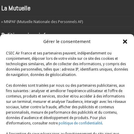
La Mutuelle
» MNPAF (Mutuelle Nationale des Personnels AF)
Politique vie privée
Gérer le consentement
L’objet de la présente politique est d’informer les visiteurs du site web –
csecaf.fr – de la manière dont les données sont récoltées et traitées par le
CSEC Air France et ses partenaires peuvent, indépendamment ou
responsable du traitement.
A
consulter ICI
conjointement, déposer lors de votre visite sur ce site des cookies et
technologies similaires, afin de collecter des informations, y compris des
ARCHIVES
données personnelles, telles que : adresse IP, identifiants uniques, données
de navigation, données de géolocalisation.
ARCHIVES
Ces données sont traitées par nous ou des partenaires publicitaires, aux
fins suivantes : analyser et améliorer l’expérience utilisateur et l’offre de
contenus, produits et services, stocker et/ou accéder à des informations
Mentions légales
sur un terminal, mesurer et analyser l’audience, interagir avec les réseaux
sociaux, lutter contre la fraude, afficher des publicités et contenus
A consulter ICI
personnalisés, mesure de performance des publicités et du contenu,
données d'audience et développement de produits. Pour plus
d’informations, consulter notre
politique de confidentialité
.
Politique en matière de cookies