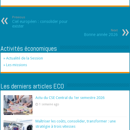
Previous
Ciel européen : consolider pour
exister
Next
Bonne année 2026
Activités économiques
» Actualité de la Session
» Les missions
Les derniers articles ECO
Actu du CSE Central du 1er semestre 2026
1 semaine ago
Maîtriser les coûts, consolider, transformer : une
stratégie à trois vitesses