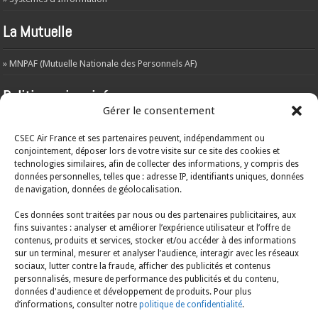
La Mutuelle
» MNPAF (Mutuelle Nationale des Personnels AF)
Politique vie privée
Gérer le consentement
L’objet de la présente politique est d’informer les visiteurs du site web –
csecaf.fr – de la manière dont les données sont récoltées et traitées par le
CSEC Air France et ses partenaires peuvent, indépendamment ou
responsable du traitement.
A
consulter ICI
conjointement, déposer lors de votre visite sur ce site des cookies et
technologies similaires, afin de collecter des informations, y compris des
ARCHIVES
données personnelles, telles que : adresse IP, identifiants uniques, données
de navigation, données de géolocalisation.
ARCHIVES
Ces données sont traitées par nous ou des partenaires publicitaires, aux
fins suivantes : analyser et améliorer l’expérience utilisateur et l’offre de
contenus, produits et services, stocker et/ou accéder à des informations
Mentions légales
sur un terminal, mesurer et analyser l’audience, interagir avec les réseaux
sociaux, lutter contre la fraude, afficher des publicités et contenus
A consulter ICI
personnalisés, mesure de performance des publicités et du contenu,
données d'audience et développement de produits. Pour plus
d’informations, consulter notre
politique de confidentialité
.
Politique en matière de cookies