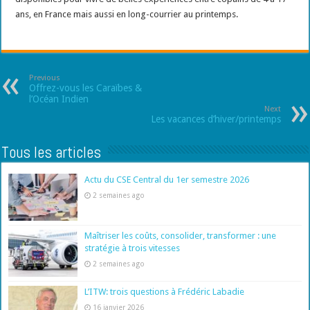
ans, en France mais aussi en long-courrier au printemps.
Previous
Offrez-vous les Caraïbes &
l’Océan Indien
Next
Les vacances d’hiver/printemps
Tous les articles
Actu du CSE Central du 1er semestre 2026
2 semaines ago
Maîtriser les coûts, consolider, transformer : une
stratégie à trois vitesses
2 semaines ago
L’ITW: trois questions à Frédéric Labadie
16 janvier 2026